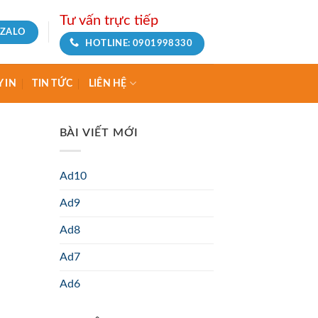
Tư vấn trực tiếp
ZALO
HOTLINE: 0901998330
 IN
TIN TỨC
LIÊN HỆ
BÀI VIẾT MỚI
Ad10
Ad9
Ad8
Ad7
Ad6