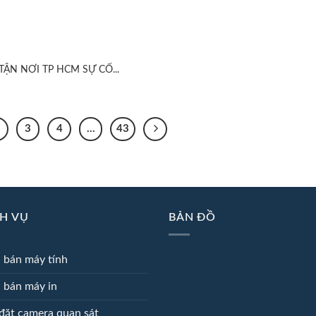
ẬN NƠI TP HCM SỰ CỐ...
3
4
…
43
H VỤ
BẢN ĐỒ
 bán máy tính
 bán máy in
đặt camera quan sát