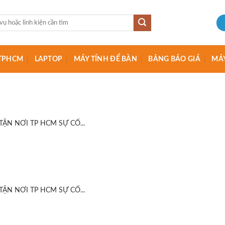
I TPHCM
LAPTOP
MÁY TÍNH ĐỂ BÀN
BẢNG BÁO GIÁ
MÁY
ẬN NƠI TP HCM SỰ CỐ...
ẬN NƠI TP HCM SỰ CỐ...