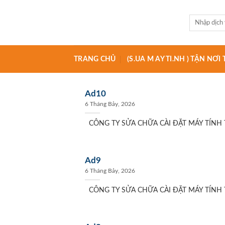
Skip
to
Tìm
kiếm:
content
TRANG CHỦ
(S.UA M AY TI.NH ) TẬN NƠ
Ad10
6 Tháng Bảy, 2026
CÔNG TY SỬA CHỮA CÀI ĐẶT MÁY TÍNH T
Ad9
6 Tháng Bảy, 2026
CÔNG TY SỬA CHỮA CÀI ĐẶT MÁY TÍNH T