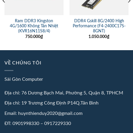
Ram DDR3 Kingston
DDR4 Gskill 8G/2400 High
4G/1600 Không Tản Nhiệt
Performance (F4-2400C17S-
(KVR16N11S8/4)
8GNT)
750.000
₫
1.050.000
₫
VỀ CHÚNG TÔI
Sài Gòn Computer
Địa chỉ: 76 Dương Bạch Mai, Phường 5, Quận 8, TPHCM
Địa chỉ: 19 Trương Công Định P14Q.Tân Bình
Email: huynthienduy2020@gmail.com
ĐT: 0901998330 – 0917229330