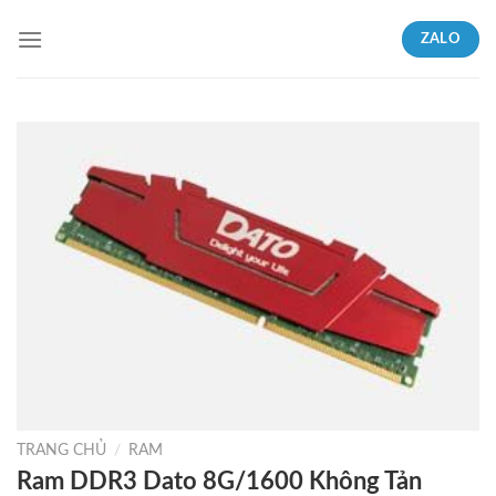
Skip
ZALO
to
content
TRANG CHỦ
/
RAM
Ram DDR3 Dato 8G/1600 Không Tản