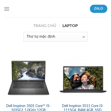
Skip
ZALO
to
content
TRANG CHỦ
/
LAPTOP
Dell Inspiron 3501 Core™ I5-
Dell Inspiron 3511 Core I3-
1035G1 1.0GHz 12GB
1115G4, RAM 4GB, SSD