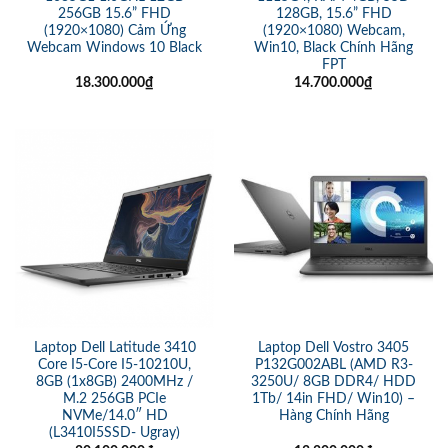
256GB 15.6” FHD
128GB, 15.6” FHD
(1920×1080) Cảm Ứng
(1920×1080) Webcam,
Webcam Windows 10 Black
Win10, Black Chính Hãng
FPT
18.300.000
₫
14.700.000
₫
Laptop Dell Latitude 3410
Laptop Dell Vostro 3405
Core I5-Core I5-10210U,
P132G002ABL (AMD R3-
8GB (1x8GB) 2400MHz /
3250U/ 8GB DDR4/ HDD
M.2 256GB PCIe
1Tb/ 14in FHD/ Win10) –
NVMe/14.0″ HD
Hàng Chính Hãng
(L3410I5SSD- Ugray)