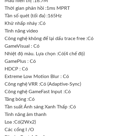
Màu hiển thị :16.7M
Thời gian phản hồi :1ms MPRT
Tần số quét (tối đa) :165Hz
Khử nhấp nháy :Có
Tính năng video
Công nghệ không để lại dấu trace free :Có
GameVisual : Có
Nhiệt độ màu. Lựa chọn :Có(4 chế độ)
GamePlus : Có
HDCP : Có
Extreme Low Motion Blur : Có
Công nghệ VRR :Có (Adaptive-Sync)
Công nghệ GameFast Input :Có
Tăng bóng :Có
Tần suất Ánh sáng Xanh Thấp :Có
Tính năng âm thanh
Loa :Có(2Wx2)
Các cổng I /O