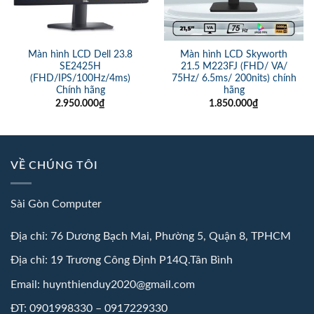
Màn hình LCD Dell 23.8
Màn hình LCD Skyworth
SE2425H
21.5 M223FJ (FHD/ VA/
(FHD/IPS/100Hz/4ms)
75Hz/ 6.5ms/ 200nits) chính
Chính hãng
hãng
2.950.000
₫
1.850.000
₫
VỀ CHÚNG TÔI
Sài Gòn Computer
Địa chỉ: 76 Dương Bạch Mai, Phường 5, Quận 8, TPHCM
Địa chỉ: 19 Trương Công Định P14Q.Tân Bình
Email: huynthienduy2020@gmail.com
ĐT: 0901998330 – 0917229330