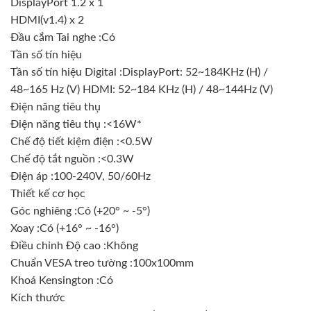
DisplayPort 1.2 x 1
HDMI(v1.4) x 2
Đầu cắm Tai nghe :Có
Tần số tín hiệu
Tần số tín hiệu Digital :DisplayPort: 52~184KHz (H) /
48~165 Hz (V) HDMI: 52~184 KHz (H) / 48~144Hz (V)
Điện năng tiêu thụ
Điện năng tiêu thụ :<16W*
Chế độ tiết kiệm điện :<0.5W
Chế độ tắt nguồn :<0.3W
Điện áp :100-240V, 50/60Hz
Thiết kế cơ học
Góc nghiêng :Có (+20° ~ -5°)
Xoay :Có (+16° ~ -16°)
Điều chỉnh Độ cao :Không
Chuẩn VESA treo tường :100x100mm
Khoá Kensington :Có
Kích thước