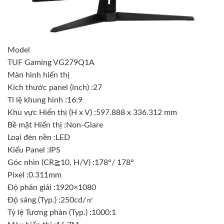
Model
TUF Gaming VG279Q1A
Màn hình hiển thị
Kích thước panel (inch) :27
Tỉ lệ khung hình :16:9
Khu vực Hiển thị (H x V) :597.888 x 336.312 mm
Bề mặt Hiển thị :Non-Glare
Loại đèn nền :LED
Kiểu Panel :IPS
Góc nhìn (CR≧10, H/V) :178°/ 178°
Pixel :0.311mm
Độ phân giải :1920×1080
Độ sáng (Typ.) :250cd/㎡
Tỷ lệ Tương phản (Typ.) :1000:1