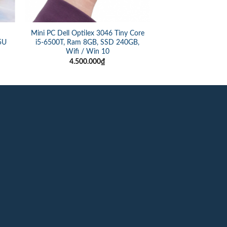
Mini PC Dell Optilex 3046 Tiny Core
5U
i5-6500T, Ram 8GB, SSD 240GB,
Wifi / Win 10
4.500.000
₫