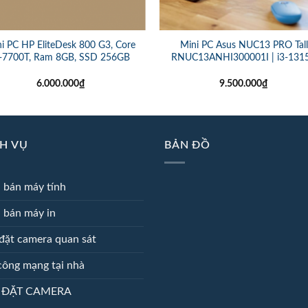
i PC HP EliteDesk 800 G3, Core
Mini PC Asus NUC13 PRO Tall
7-7700T, Ram 8GB, SSD 256GB
RNUC13ANHI300001I | i3-131
6.000.000
₫
9.500.000
₫
H VỤ
BẢN ĐỒ
 bán máy tính
 bán máy in
đặt camera quan sát
công mạng tại nhà
 ĐẶT CAMERA