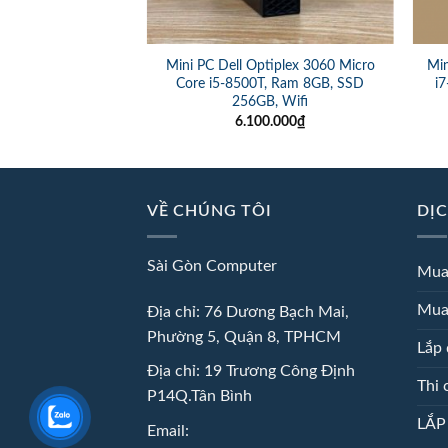
Desk 400 G3, Core
Mini PC Dell Optiplex 3060 Micro
Min
 8GB, SSD 256GB
Core i5-8500T, Ram 8GB, SSD
i
256GB, Wifi
0.000
₫
6.100.000
₫
VỀ CHÚNG TÔI
DỊC
Sài Gòn Computer
Mua
Mua
Địa chỉ: 76 Dương Bạch Mai,
Phường 5, Quận 8, TPHCM
Lắp 
Địa chỉ: 19 Trương Công Định
Thi 
P14Q.Tân Bình
LẮP
Email: