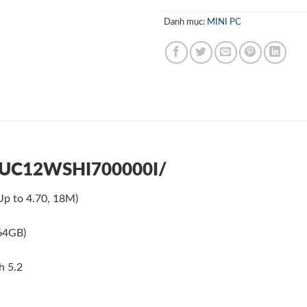
Danh mục:
MINI PC
NUC12WSHI700000I/
Up to 4.70, 18M)
64GB)
h 5.2