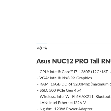
MÔ TẢ
Asus NUC12 PRO Tall R
– CPU: Intel® Core™ i7-1260P (12C/16T, 
– VGA: Intel® Iris® Xe Graphics
– RAM: 16GB DDR4 3200Mhz (maximum 
– SSD: 500 PCIe Gen 4 x4
– Wireless: Intel Wi-Fi 6E AX211, Bluetoot
– LAN: Intel Ethernet i226-V
– Nguồn: 120W Power Adapter