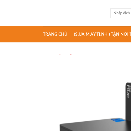
Skip
to
Tìm
kiếm:
content
TRANG CHỦ
(S.UA M AY TI.NH ) TẬN NƠ