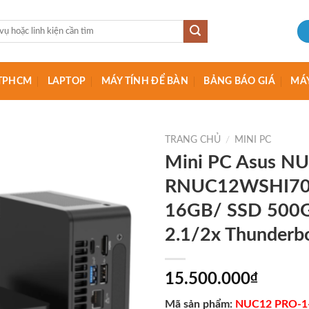
I TPHCM
LAPTOP
MÁY TÍNH ĐỂ BÀN
BẢNG BÁO GIÁ
MÁY
TRANG CHỦ
/
MINI PC
Mini PC Asus NU
RNUC12WSHI700
16GB/ SSD 500
2.1/2x Thunder
15.500.000
₫
Mã sản phẩm:
NUC12 PRO-1