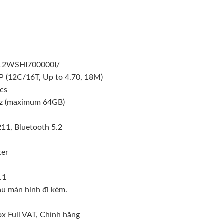
12WSHI700000I/
P (12C/16T, Up to 4.70, 18M)
ics
 (maximum 64GB)
211, Bluetooth 5.2
ter
.1
u màn hình đi kèm.
ox Full VAT, Chính hãng