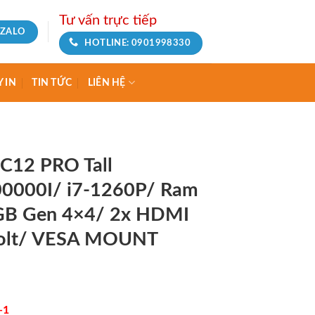
Tư vấn trực tiếp
ZALO
HOTLINE: 0901998330
 IN
TIN TỨC
LIÊN HỆ
C12 PRO Tall
000I/ i7-1260P/ Ram
GB Gen 4×4/ 2x HDMI
bolt/ VESA MOUNT
-1