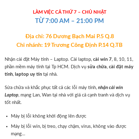
LÀM VIỆC CẢ THỨ 7 – CHỦ NHẬT
TỪ 7:00 AM – 21:00 PM
Địa chỉ: 76 Dương Bạch Mai P.5 Q.8
Chi nhánh: 19 Trương Công Định P.14 Q.TB
Nhận cài đặt Máy tính – Laptop. Cài laptop,
cài win 7
, 8, 10, 11,
phần mềm máy tính tại Tp HCM. Dịch vụ
sửa chữa
,
cài đặt máy
tính
,
laptop uy tín
tại nhà.
Sửa chữa và khắc phục tất cả các lỗi máy tính,
nhận cài win
Laptop
, mạng Lan, Wan tại nhà với giá cả cạnh tranh và dịch vụ
tốt nhất.
Máy bị lỗi không khởi động lên được
Máy bị lỗi win, bị treo, chạy chậm, virus, không vào được
mạng…