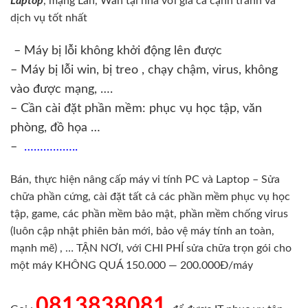
Laptop
, mạng Lan, Wan tại nhà với giá cả cạnh tranh và
dịch vụ tốt nhất
– Máy bị lỗi không khởi động lên được
– Máy bị lỗi win, bị treo , chạy chậm, virus, không
vào được mạng, ….
– Cần cài đặt phần mềm: phục vụ học tập, văn
phòng, đồ họa …
–
……………..
Bán, thực hiện nâng cấp máy vi tính PC và Laptop – Sửa
chữa phần cứng, cài đặt tất cả các phần mềm phục vụ học
tập, game, các phần mềm bảo mật, phần mềm chống virus
(luôn cập nhật phiên bản mới, bảo vệ máy tính an toàn,
mạnh mẽ) , … TẬN NƠI, với CHI PHÍ sửa chữa trọn gói cho
một máy KHÔNG QUÁ 150.000 — 200.000Đ/máy
0813838081