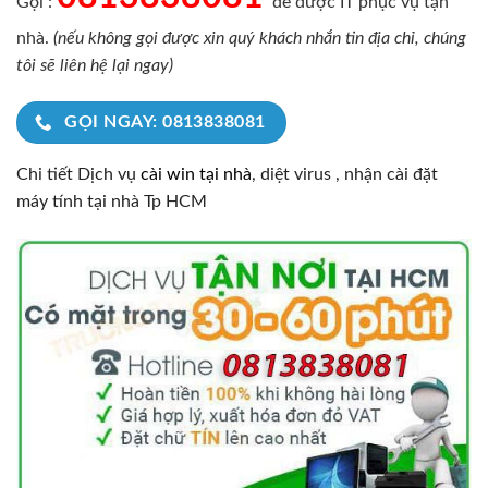
Gọi :
để được IT phục vụ tận
nhà.
(nếu không gọi được xin quý khách nhắn tin địa chỉ, chúng
tôi sẽ liên hệ lại ngay)
GỌI NGAY: 0813838081
Chi tiết Dịch vụ
cài win tại nhà
, diệt virus , nhận cài đặt
máy tính tại nhà Tp HCM