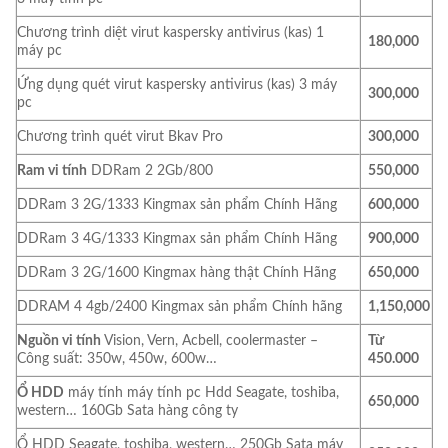
Chương trình diệt virut kaspersky antivirus (kas) 1
180,000
máy pc
Ứng dụng quét virut kaspersky antivirus (kas) 3 máy
300,000
pc
Chương trình quét virut Bkav Pro
300,000
Ram vi tính
DDRam 2 2Gb/800
550,000
DDRam 3 2G/1333 Kingmax sản phẩm Chính Hãng
600,000
DDRam 3 4G/1333 Kingmax sản phẩm Chính Hãng
900,000
DDRam 3 2G/1600 Kingmax hàng thật Chính Hãng
650,000
DDRAM 4 4gb/2400 Kingmax sản phẩm Chính hãng
1,150,000
Nguồn vi tính
Vision, Vern, Acbell, coolermaster –
Từ
Công suất: 350w, 450w, 600w…
450.000
Ổ HDD
máy tính máy tính pc Hdd Seagate, toshiba,
650,000
western… 160Gb Sata hàng công ty
Ổ HDD Seagate, toshiba, western… 250Gb Sata máy