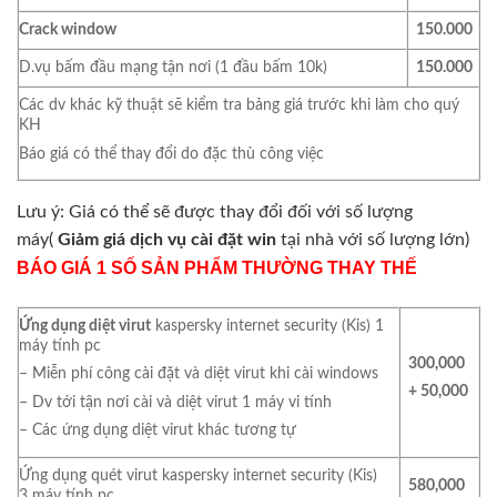
Crack window
150.000
D.vụ bấm đầu mạng tận nơi (1 đầu bấm 10k)
150.000
Các dv khác kỹ thuật sẽ kiểm tra bảng giá trước khi làm cho quý
KH
Báo giá có thể thay đổi do đặc thù công việc
Lưu ý: Giá có thể sẽ được thay đổi đối với số lượng
máy(
Giảm giá dịch vụ cài đặt win
tại nhà với số lượng lớn)
BÁO GIÁ 1 SỐ SẢN PHẨM THƯỜNG THAY THẾ
Ứng dụng diệt virut
kaspersky internet security (Kis) 1
máy tính pc
300,000
– Miễn phí công cài đặt và diệt virut khi cài windows
+ 50,000
– Dv tới tận nơi cài và diệt virut 1 máy vi tính
– Các ứng dụng diệt virut khác tương tự
Ứng dụng quét virut kaspersky internet security (Kis)
580,000
3 máy tính pc