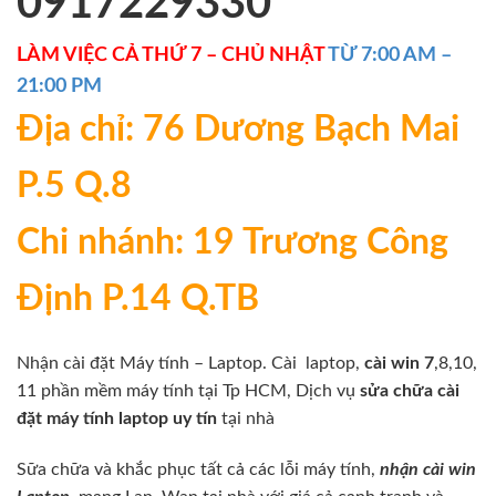
0917229330
LÀM VIỆC CẢ THỨ 7 – CHỦ NHẬT
TỪ 7:00 AM –
21:00 PM
Địa chỉ: 76 Dương Bạch Mai
P.5 Q.8
Chi nhánh: 19 Trương Công
Định P.14 Q.TB
Nhận cài đặt Máy tính – Laptop. Cài laptop,
cài win 7
,8,10,
11 phần mềm máy tính tại Tp HCM, Dịch vụ
sửa chữa
cài
đặt máy tính
laptop uy tín
tại nhà
Sữa chữa và khắc phục tất cả các lỗi máy tính,
nhận cài win