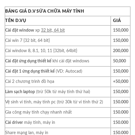
BẢNG GIÁ D.V SỬA CHỮA MÁY TÍNH
TÊN D.VỤ
GIÁ
Cài đặt window
xp
32 bit, 64 bit
150,000
Cài win 7 {32 bit, 64 bit}
150,000
Cài window 8, 8.1, 10, 11 {32bit, 64bit}
200,000
Cài đặt ứng dụng thiết kế
khi cài đặt windows
50,000
Cài đặt 1 ứng dụng thiết kế
(VD: Autocad)
150,000
Cài 2 chương trình đồ họa
+50,000
Làm sạch laptop
(trừ 50k từ máy tính thứ hai)
150,000
Vệ sinh vi tính, máy tính pc (trừ 30k từ vi tính thứ 2)
150.000
Gia công máy tính chạy nhanh nhất
150.000
Cài driver
máy tính, máy in
150.000
Share mạng lan, máy in
150.000