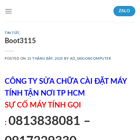
Skip
ZALO
to
content
TIN TỨC
Boot3115
POSTED ON
13 THÁNG BẢY, 2025
BY
AD_SAIGONCOMPUTER
CÔNG TY SỬA CHỮA CÀI ĐẶT MÁY
TÍNH TẬN NƠI TP HCM
SỰ CỐ MÁY TÍNH GỌI
0813838081 –
: