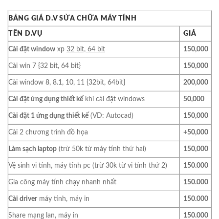
BẢNG GIÁ D.V SỬA CHỮA MÁY TÍNH
TÊN D.VỤ
GIÁ
Cài đặt window
xp
32 bit, 64 bit
150,000
Cài win 7 {32 bit, 64 bit}
150,000
Cài window 8, 8.1, 10, 11 {32bit, 64bit}
200,000
Cài đặt ứng dụng thiết kế
khi cài đặt windows
50,000
Cài đặt 1 ứng dụng thiết kế
(VD: Autocad)
150,000
Cài 2 chương trình đồ họa
+50,000
Làm sạch laptop
(trừ 50k từ máy tính thứ hai)
150,000
Vệ sinh vi tính, máy tính pc (trừ 30k từ vi tính thứ 2)
150.000
Gia công máy tính chạy nhanh nhất
150.000
Cài driver
máy tính, máy in
150.000
Share mạng lan, máy in
150.000