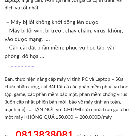
Laptop
, mạng Lan, Wan tại nhà với giá cả cạnh tranh và
dịch vụ tốt nhất
– Máy bị lỗi không khởi động lên được
– Máy bị lỗi win, bị treo , chạy chậm, virus, không
vào được mạng, ….
– Cần cài đặt phần mềm: phục vụ học tập, văn
phòng, đồ họa …
–
……………..
Bán, thực hiện nâng cấp máy vi tính PC và Laptop – Sửa
chữa phần cứng, cài đặt tất cả các phần mềm phục vụ học
tập, game, các phần mềm bảo mật, phần mềm chống virus
(luôn cập nhật phiên bản mới, bảo vệ máy tính an toàn,
mạnh mẽ) , … TẬN NƠI, với CHI PHÍ sửa chữa trọn gói cho
một máy KHÔNG QUÁ 150.000 — 200.000Đ/máy
0813838081