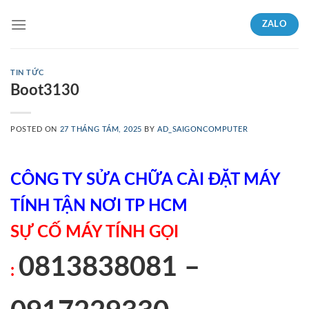
Skip
ZALO
to
content
TIN TỨC
Boot3130
POSTED ON
27 THÁNG TÁM, 2025
BY
AD_SAIGONCOMPUTER
CÔNG TY SỬA CHỮA CÀI ĐẶT MÁY
TÍNH TẬN NƠI TP HCM
SỰ CỐ MÁY TÍNH GỌI
0813838081 –
: