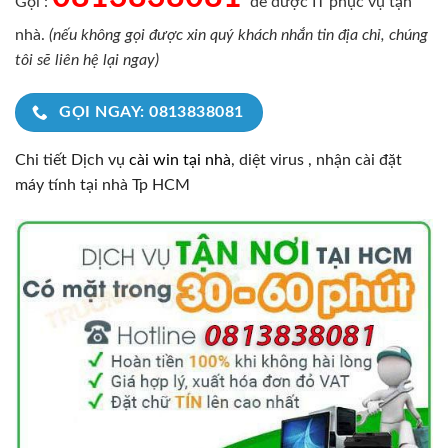
Gọi :
để được IT phục vụ tận
nhà.
(nếu không gọi được xin quý khách nhắn tin địa chỉ, chúng
tôi sẽ liên hệ lại ngay)
GỌI NGAY: 0813838081
Chi tiết Dịch vụ
cài win tại nhà
, diệt virus , nhận cài đặt
máy tính tại nhà Tp HCM