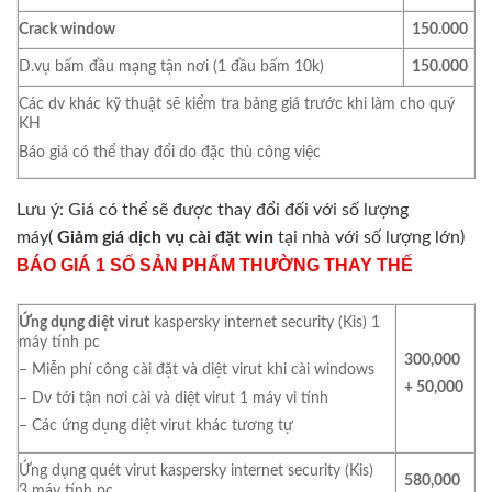
Crack window
150.000
D.vụ bấm đầu mạng tận nơi (1 đầu bấm 10k)
150.000
Các dv khác kỹ thuật sẽ kiểm tra bảng giá trước khi làm cho quý
KH
Báo giá có thể thay đổi do đặc thù công việc
Lưu ý: Giá có thể sẽ được thay đổi đối với số lượng
máy(
Giảm giá dịch vụ cài đặt win
tại nhà với số lượng lớn)
BÁO GIÁ 1 SỐ SẢN PHẨM THƯỜNG THAY THẾ
Ứng dụng diệt virut
kaspersky internet security (Kis) 1
máy tính pc
300,000
– Miễn phí công cài đặt và diệt virut khi cài windows
+ 50,000
– Dv tới tận nơi cài và diệt virut 1 máy vi tính
– Các ứng dụng diệt virut khác tương tự
Ứng dụng quét virut kaspersky internet security (Kis)
580,000
3 máy tính pc