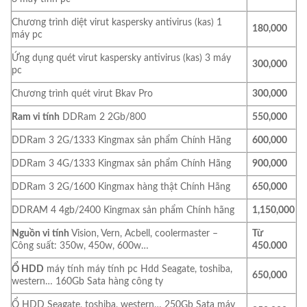
Chương trình diệt virut kaspersky antivirus (kas) 1
180,000
máy pc
Ứng dụng quét virut kaspersky antivirus (kas) 3 máy
300,000
pc
Chương trình quét virut Bkav Pro
300,000
Ram vi tính
DDRam 2 2Gb/800
550,000
DDRam 3 2G/1333 Kingmax sản phẩm Chính Hãng
600,000
DDRam 3 4G/1333 Kingmax sản phẩm Chính Hãng
900,000
DDRam 3 2G/1600 Kingmax hàng thật Chính Hãng
650,000
DDRAM 4 4gb/2400 Kingmax sản phẩm Chính hãng
1,150,000
Nguồn vi tính
Vision, Vern, Acbell, coolermaster –
Từ
Công suất: 350w, 450w, 600w…
450.000
Ổ HDD
máy tính máy tính pc Hdd Seagate, toshiba,
650,000
western… 160Gb Sata hàng công ty
Ổ HDD Seagate, toshiba, western… 250Gb Sata máy