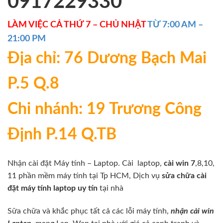
0917229330
LÀM VIỆC CẢ THỨ 7 – CHỦ NHẬT
TỪ 7:00 AM –
21:00 PM
Địa chỉ: 76 Dương Bạch Mai
P.5 Q.8
Chi nhánh: 19 Trương Công
Định P.14 Q.TB
Nhận cài đặt Máy tính – Laptop. Cài laptop,
cài win 7
,8,10,
11 phần mềm máy tính tại Tp HCM, Dịch vụ
sửa chữa
cài
đặt máy tính
laptop uy tín
tại nhà
Sữa chữa và khắc phục tất cả các lỗi máy tính,
nhận cài win