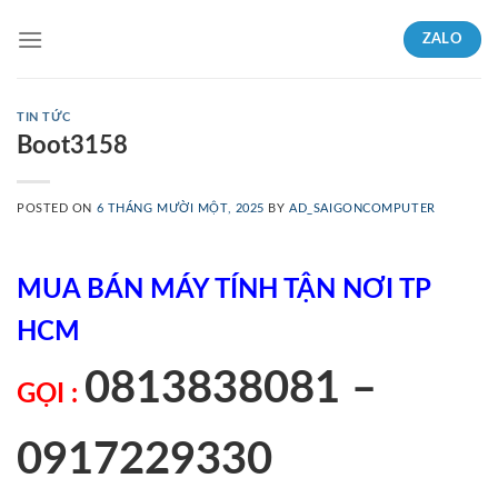
Skip
ZALO
to
content
TIN TỨC
Boot3158
POSTED ON
6 THÁNG MƯỜI MỘT, 2025
BY
AD_SAIGONCOMPUTER
MUA BÁN MÁY TÍNH TẬN NƠI TP
HCM
0813838081 –
GỌI :
0917229330